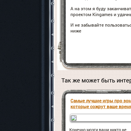
А на этом я буду заканчиват
проектом Kingames и удачны
И не забывайте пользовать
ниже
Этой статьей стоит 
Так же может быть инте
Самые лучшие игры про зо
которые сожрут ваше врем
Конечно мозги ваши никто не