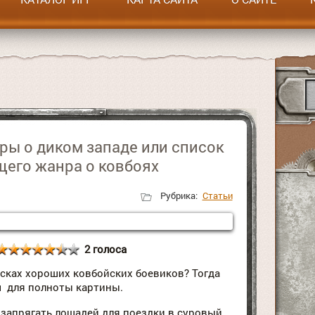
ры о диком западе или список
его жанра о ковбоях
Рубрика:
Статьи
2 голоса
исках хороших ковбойских боевиков? Тогда
м для полноты картины.
 запрягать лошадей для поездки в суровый