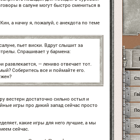
зговоры в салуне могут быстро смениться в
Кин, а начну я, пожалуй, с анекдота по теме
салуне, пьет виски. Вдруг слышит за
стрелы. Спрашивает у бармена:
 развлекается, — лениво отвечает тот.
мый? Соберитесь все и поймайте его.
ужен?
Ст
Га
ру вестерн достаточно сильно остыл и
йные игры про дикий запад сейчас просто
По
деляет, какие игры для него лучшие, а мы
То
имеем сейчас.