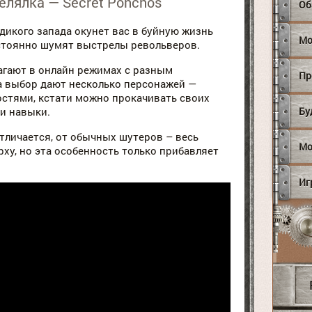
елялка — Secret Ponchos
Об
дикого запада окунет вас в буйную жизнь
Мо
остоянно шумят выстрелы револьверов.
агают в онлайн режимах с разным
Пр
а выбор дают несколько персонажей —
стями, кстати можно прокачивать своих
Бу
и навыки.
тличается, от обычных шутеров – весь
Мо
ху, но эта особенность только прибавляет
Иг