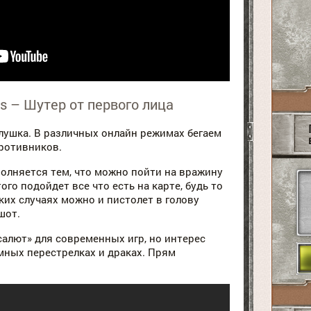
ags – Шутер от первого лица
лушка. В различных онлайн режимах бегаем
противников.
олняется тем, что можно пойти на вражину
ого подойдет все что есть на карте, будь то
едких случаях можно и пистолет в голову
шот.
салют» для современных игр, но интерес
мных перестрелках и драках. Прям