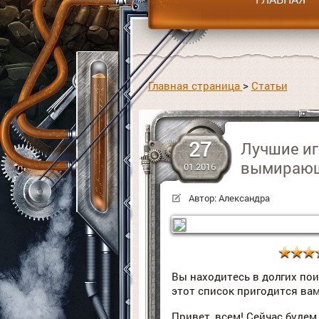
Главная страница
>
Статьи
27
Лучшие иг
вымирающ
01.2016
Автор:
Александра
Вы находитесь в долгих по
этот список пригодится ва
Привет, всем! Сейчас будем