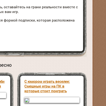
ь, оставайтесь на грани реальности вместе с
х вам игр.
ся формой подписки, которая расположена
поделиться
с друзьями
ресно
мби
С юмором играть веселее:
я
Смешные игры на ПК в
которые стоит поиграть