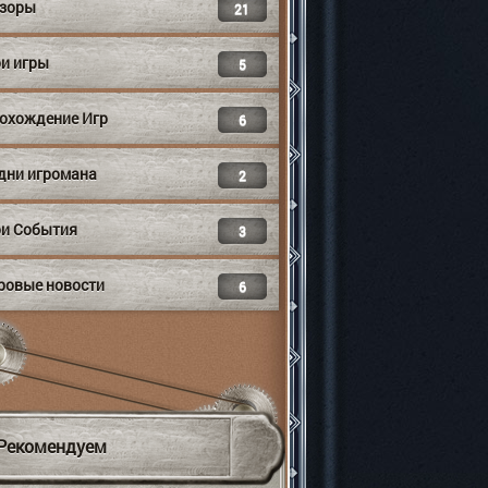
зоры
21
и игры
5
охождение Игр
6
дни игромана
2
и События
3
ровые новости
6
Рекомендуем