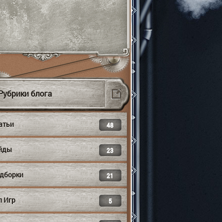
Рубрики блога
атьи
48
йды
23
дборки
21
п Игр
5