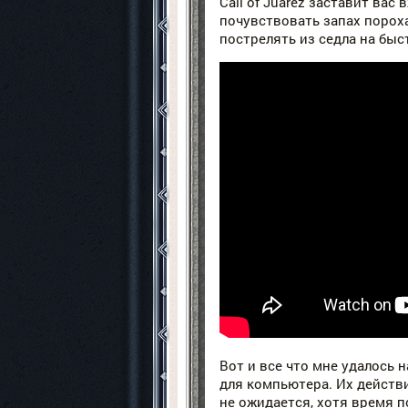
Call of Juarez заставит вас
почувствовать запах пороха
пострелять из седла на быс
Вот и все что мне удалось 
для компьютера. Их действи
не ожидается, хотя время п