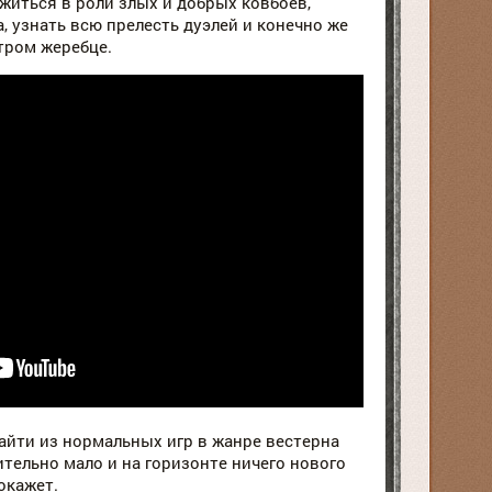
 вжиться в роли злых и добрых ковбоев,
, узнать всю прелесть дуэлей и конечно же
тром жеребце.
найти из нормальных игр в жанре вестерна
тельно мало и на горизонте ничего нового
окажет.