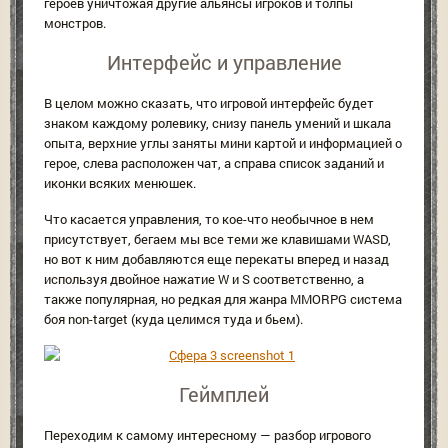
героев уничтожая другие альянсы игроков и толпы
монстров.
Интерфейс и управление
В целом можно сказать, что игровой интерфейс будет
знаком каждому ролевику, снизу панель умений и шкала
опыта, верхние углы заняты мини картой и информацией о
герое, слева расположен чат, а справа список заданий и
иконки всяких менюшек.
Что касается управления, то кое-что необычное в нем
присутствует, бегаем мы все теми же клавишами WASD,
но вот к ним добавляются еще перекаты вперед и назад
используя двойное нажатие W и S соответственно, а
также популярная, но редкая для жанра MMORPG система
боя non-target (куда целимся туда и бьем).
Геймплей
Переходим к самому интересному — разбор игрового