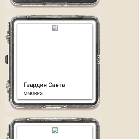
Атмосферная ролевая игра с
персонажами из вселенной
Warcraft
Играть сейчас
Гвардия Света
MMORPG
Браузерная MMORPG с
легальным ботом для
быстрой прокачки персонажа,
завернутая в обертку фэнтези
вселенной
Играть сейчас