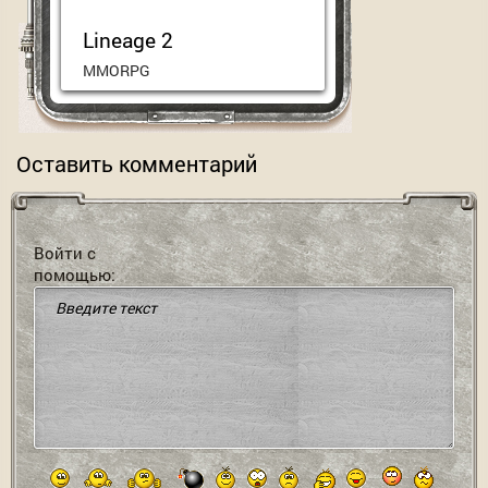
Lineage 2
MMORPG
Классическая и хардкорная
MMORPG с большим
прошлым и самыми
Оставить комментарий
преданными фанатами
Играть сейчас
Войти с
помощью: